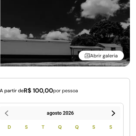
Abrir galeria
R$ 100,00
A partir de
por pessoa
agosto 2026
D
S
T
Q
Q
S
S