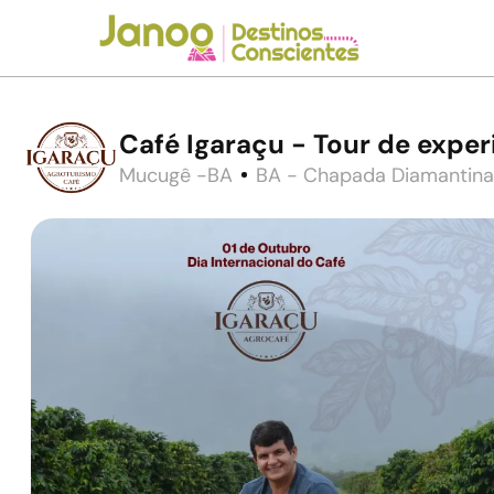
Café Igaraçu - Tour de exper
Mucugê -BA
BA - Chapada Diamantina