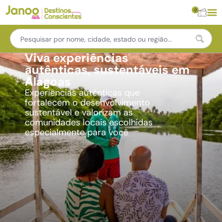
0
Viva experiências
autênticas, sustentáveis em
Alagoas
Experiências autênticas que
fortalecem o desenvolvimento
sustentável e valorizam as
comunidades locais escolhidas
especialmente para você