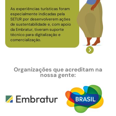
conhecem cada 
As experiências turísticas foram
segredos de cad
especialmente indicadas pela
SETUR por desenvolverem ações
de sustentabilidade e, com apoio
da Embratur, tiveram suporte
técnico para digitalização e
comercialização.
Organizações que acreditam na
nossa gente: