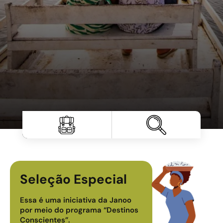
Seleção Especial
Autentic
Essa é uma iniciativa da Janoo
Vivencie o dia a
por meio do programa “Destinos
comunidades, c
Conscientes”.
guiados por mor