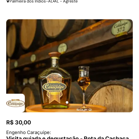
Palmeira dos Índios-AL
AL - Agreste
R$ 30,00
Engenho Caraçuípe:
Visita guiada e degustação - Rota da Cachaça